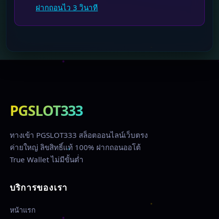
ฝากถอนไว 3 วินาที
PGSLOT
333
ทางเข้า PGSLOT333 สล็อตออนไลน์เว็บตรง
ค่ายใหญ่ ลิขสิทธิ์แท้ 100% ฝากถอนออโต้
True Wallet ไม่มีขั้นต่ำ
บริการของเรา
หน้าแรก