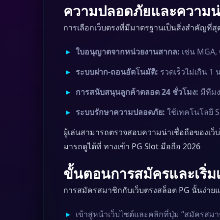
ความปลอดภัยและความน่าเ
การเลือกเว็บตรงที่มีมาตรฐานเป็นสิ่งสำคัญที่สุ
ใบอนุญาตจากหน่วยงานสากล:
เช่น MGA, 
ระบบฝาก-ถอนอัตโนมัติ:
รวดเร็วไม่เกิน 1
การสนับสนุนลูกค้าตลอด 24 ชั่วโมง:
มีทีม
ระบบรักษาความปลอดภัย:
ใช้เทคโนโลยี S
ผู้เล่นสามารถตรวจสอบความน่าเชื่อถือของเว็บได้
มารถดูได้ที่
ทางเข้า PG Slot มือถือ 2026
ขั้นตอนการสมัครและเริ่ม
การสมัครสมาชิกกับเว็บตรงสล็อต PG นั้นง่ายแ
เข้าสู่หน้าเว็บไซต์และคลิกที่ปุ่ม “สมัครสมา