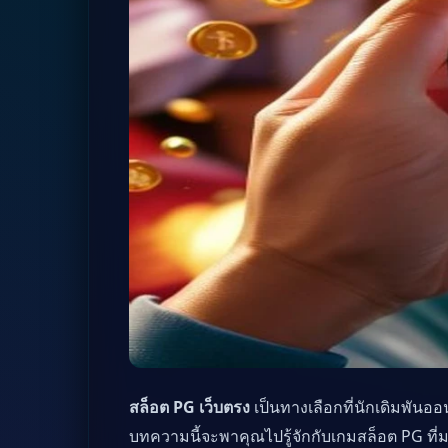
สล็อต PG เว็บตรง
เป็นทางเลือกที่นักเดิมพัน
บทความนี้จะพาคุณไปรู้จักกับเกมสล็อต PG ที่