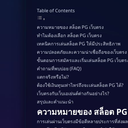
Table of Contents
ความหมายของ สล็อต PG เว็บตรง
ทำไมต้องเลือก สล็อต PG เว็บตรง
เทคนิคการเล่นสล็อต PG ให้มีประสิทธิภาพ
ความปลอดภัยและความน่าเชื่อถือของเว็บตรง
ขั้นตอนการสมัครและเริ่มเล่นสล็อต PG เว็บตร
คำถามที่พบบ่อย (FAQ)
แตกจริงหรือไม่?
ต้องใช้เงินทุนเท่าไหร่ถึงจะเล่นสล็อต PG ได้?
เว็บตรงกับเว็บเอเย่นต์ต่างกันอย่างไร?
สรุปและคำแนะนำ
ความหมายของ
สล็อต PG
การเล่นผ่านเว็บตรงมีข้อดีหลายประการที่ส่