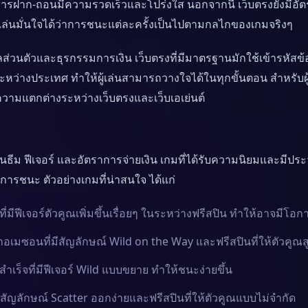
การฝาก-ถอนมีความรวดเร็วและโปร่งใส นอกจากนี้ เว็บตรงยังมีอัตร
้เล่นมั่นใจได้ว่าการชนะแต่ละครั้งเป็นไปตามกลไกของเกมจริงๆ
่วนตัวและธุรกรรมการเงิน เว็บตรงที่มีมาตรฐานมักใช้เข้ารหัสข้อ
่างประเทศ ทำให้ผู้เล่นสามารถวางใจได้ในทุกขั้นตอน สำหรับผู้ท
ความแตกต่างระหว่างเว็บตรงและเว็บเอเย่นต์
ม ฟีเจอร์ และอัตราการจ่ายเงิน เกมที่ได้รับความนิยมและมีประวัต
การชนะ ตัวอย่างเกมที่น่าสนใจ ได้แก่
ีฟีเจอร์ตัวคูณเพิ่มขึ้นเรื่อยๆ ในระหว่างฟรีสปิน ทำให้อาจมีโอ
เมซอนที่มีสัญลักษณ์ Wild on the Way และฟรีสปินที่ให้ตัวคูณส
เร็จที่มีฟีเจอร์ Wild แบบขยาย ทำให้ชนะง่ายขึ้น
สัญลักษณ์ Scatter ออกง่ายและฟรีสปินที่ให้ตัวคูณแบบไม่จำกัด