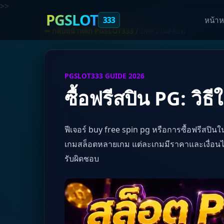
>>
PGSLOT
333
หน้าห
/
⬅️ กลับหน้าหลัก PGSLOT333
บทความสล็อต
PGSLOT333 GUIDE 2026
ซื้อฟรีสปิน PG: วิธี
ฟีเจอร์ buy free spin pg หรือการซื้อฟรีสปินใน
เกมสล็อตหลายเกม แต่ละเกมมีราคาและเงื่อนไข
รับผิดชอบ