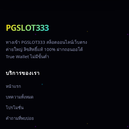
PGSLOT
333
ทางเข้า PGSLOT333 สล็อตออนไลน์เว็บตรง
ค่ายใหญ่ ลิขสิทธิ์แท้ 100% ฝากถอนออโต้
True Wallet ไม่มีขั้นต่ำ
บริการของเรา
หน้าแรก
บทความทั้งหมด
โปรโมชั่น
คำถามที่พบบ่อย