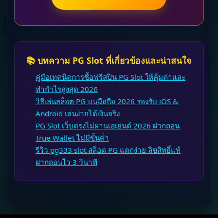
📚 บทความ PG Slot ที่เกี่ยวข้องและน่าสนใจ
คู่มือเทคนิคการซื้อฟรีสปิน PG Slot ให้คุ้มค่าและ
ทำกำไรสูงสุด 2026
วิธีเล่นสล็อต PG บนมือถือ 2026 รองรับ iOS &
Android เล่นง่ายได้เงินจริง
PG Slot เว็บตรงไม่ผ่านเอเย่นต์ 2026 ฝากถอน
True Wallet ไม่มีขั้นต่ำ
รีวิว pg333 slot สล็อต PG แตกง่าย ลิขสิทธิ์แท้
ฝากถอนไว 3 วินาที