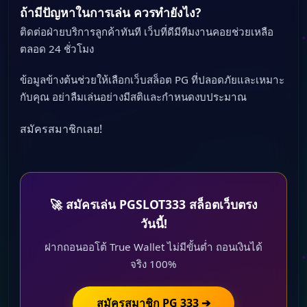
ถ้ามีปัญหาในการเล่น ควรทำยังไง?
ติดต่อฝ่ายบริการลูกค้าทันที เว็บที่ดีมีทีมงานคอยช่วยเหลือ
ตลอด 24 ชั่วโมง
ข้อมูลข้างต้นช่วยให้เลือกเว็บสล็อต PG ที่ปลอดภัยและเหมาะ
กับคุณ อย่าลืมเล่นอย่างมีสติและกำหนดงบประมาณ
สมัครสมาชิกเลย!
🚀 สมัครเล่น PGSLOT333 สล็อตเว็บตรง
วันนี้!
ฝากถอนออโต้ True Wallet ไม่มีขั้นต่ำ ถอนเงินได้
จริง 100%
สมัครสมาชิก PG 333 ➔