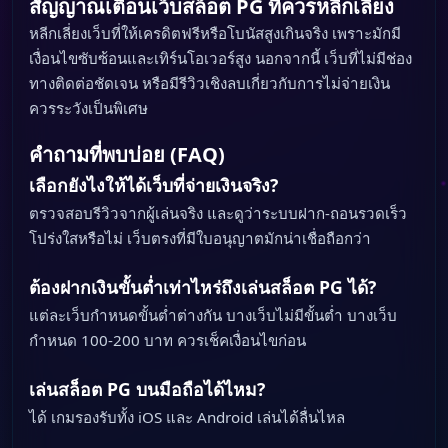
สัญญาณเตือนเว็บสล็อต PG ที่ควรหลีกเลี่ยง
หลีกเลี่ยงเว็บที่ให้เครดิตฟรีหรือโบนัสสูงเกินจริง เพราะมักมี
เงื่อนไขซับซ้อนและเทิร์นโอเวอร์สูง นอกจากนี้ เว็บที่ไม่มีช่อง
ทางติดต่อชัดเจน หรือมีรีวิวเชิงลบเกี่ยวกับการไม่จ่ายเงิน
ควรระวังเป็นพิเศษ
คำถามที่พบบ่อย (FAQ)
เลือกยังไงให้ได้เว็บที่จ่ายเงินจริง?
ตรวจสอบรีวิวจากผู้เล่นจริง และดูว่าระบบฝาก-ถอนรวดเร็ว
โปร่งใสหรือไม่ เว็บตรงที่มีใบอนุญาตมักน่าเชื่อถือกว่า
ต้องฝากเงินขั้นต่ำเท่าไหร่ถึงเล่นสล็อต PG ได้?
แต่ละเว็บกำหนดขั้นต่ำต่างกัน บางเว็บไม่มีขั้นต่ำ บางเว็บ
กำหนด 100-200 บาท ควรเช็คเงื่อนไขก่อน
เล่นสล็อต PG บนมือถือได้ไหม?
ได้ เกมรองรับทั้ง iOS และ Android เล่นได้ลื่นไหล