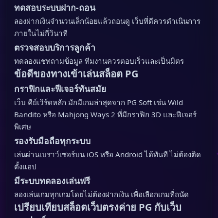
ทดสอบระบบฝาก-ถอน
ลองฝากเงินจำนวนเล็กน้อยแล้วถอนดู เว็บที่ดีควรดำเนินการ
ภายในไม่กี่วินาที
ตรวจสอบบริการลูกค้า
ทดลองแชทถามข้อมูล ทีมงานควรตอบเร็วและเป็นมิตร
ข้อดีของทางเข้าเล่นสล็อต PG
กราฟิกและฟีเจอร์ทันสมัย
เว็บ คีย์เวิร์ดหลัก มักมีเกมล่าสุดจาก PG Soft เช่น Wild
Bandito หรือ Mahjong Ways 2 ที่มีกราฟิก 3D และฟีเจอร์
พิเศษ
รองรับมือถือทุกระบบ
เล่นผ่านเบราว์เซอร์บน iOS หรือ Android ได้ทันที ไม่ต้องติด
ตั้งแอป
มีระบบทดลองเล่นฟรี
ลองเล่นเกมทุกเกมโดยไม่ต้องฝากเงิน เพื่อเลือกเกมที่ถนัด
เปรียบเทียบสล็อตเว็บตรงค่าย PG กับเว็บ