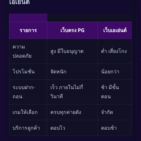
เอเย่นต์
รายการ
เว็บตรง PG
เว็บเอเย่นต์
ความ
สูง มีใบอนุญาต
ต่ำ เสี่ยงโกง
ปลอดภัย
โปรโมชั่น
จัดหนัก
น้อยกว่า
ระบบฝาก-
เร็ว ภายในไม่กี่
ช้า มีขั้น
ถอน
วินาที
ตอน
เกมให้เลือก
ครบทุกค่ายดัง
จำกัด
บริการลูกค้า
ตอบไว
ตอบช้า