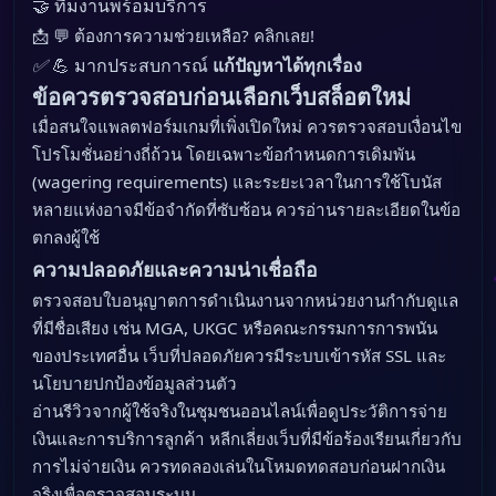
🤝 ทีมงานพร้อมบริการ
📩 💬 ต้องการความช่วยเหลือ? คลิกเลย!
✅
💪 มากประสบการณ์
แก้ปัญหาได้ทุกเรื่อง
ข้อควรตรวจสอบก่อนเลือกเว็บสล็อตใหม่
เมื่อสนใจแพลตฟอร์มเกมที่เพิ่งเปิดใหม่ ควรตรวจสอบเงื่อนไข
โปรโมชั่นอย่างถี่ถ้วน โดยเฉพาะข้อกำหนดการเดิมพัน
(wagering requirements) และระยะเวลาในการใช้โบนัส
หลายแห่งอาจมีข้อจำกัดที่ซับซ้อน ควรอ่านรายละเอียดในข้อ
ตกลงผู้ใช้
ความปลอดภัยและความน่าเชื่อถือ
ตรวจสอบใบอนุญาตการดำเนินงานจากหน่วยงานกำกับดูแล
ที่มีชื่อเสียง เช่น MGA, UKGC หรือคณะกรรมการการพนัน
ของประเทศอื่น เว็บที่ปลอดภัยควรมีระบบเข้ารหัส SSL และ
นโยบายปกป้องข้อมูลส่วนตัว
อ่านรีวิวจากผู้ใช้จริงในชุมชนออนไลน์เพื่อดูประวัติการจ่าย
เงินและการบริการลูกค้า หลีกเลี่ยงเว็บที่มีข้อร้องเรียนเกี่ยวกับ
การไม่จ่ายเงิน ควรทดลองเล่นในโหมดทดสอบก่อนฝากเงิน
จริงเพื่อตรวจสอบระบบ