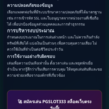
ความปลอดภัยของข้อมูล
เลือกแพลตฟอร์มที่มีระบบรักษาความปลอดภัยที่ได้มาตรฐาน
เช่น การเข้ารหัส SSL และใบอนุญาตจากหน่วยงานที่เชื่อถือ
ได้ เพื่อปกป้องข้อมูลส่วนบุคคลและการทำธุรกรรม
การบริหารงบประมาณ
กำหนดงบประมาณในการเล่นล่วงหน้า และไม่ควรเกินกำลัง
ทรัพย์ที่เสียได้ แบ่งเงินเป็นส่วนๆ เพื่อควบคุมความเสี่ยง ไม่
ควรใช้เงินที่จำเป็นต่อชีวิตประจำวัน
การใช้งานอย่างรับผิดชอบ
เล่นเพื่อความบันเทิงเท่านั้น ตั้งเวลาเล่น และหยุดพักเมื่อ
จำเป็น หากรู้สึกว่าเริ่มเสียการควบคุม ให้หยุดเล่นทันทีและขอ
ความช่วยเหลือจากองค์กรที่เกี่ยวข้อง
🚀 สมัครเล่น PGSLOT333 สล็อตเว็บตรง
วันนี้!