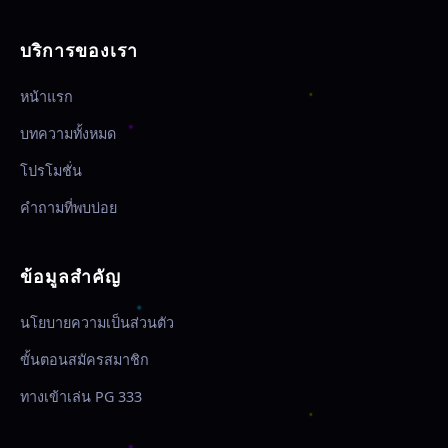
บริการของเรา
หน้าแรก
บทความทั้งหมด
โปรโมชั่น
คำถามที่พบบ่อย
ข้อมูลสำคัญ
นโยบายความเป็นส่วนตัว
ขั้นตอนสมัครสมาชิก
ทางเข้าเล่น PG 333