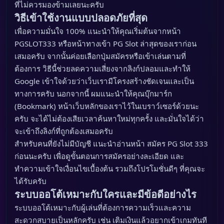
ที่ไม่ควรมองข้ามเลยนะครับ
วิธีเข้าใช้งานแบบปลอดภัยที่สุด
เพื่อความมั่นใจ 100% แนะนำให้คุณเริ่มต้นจากหน้า
PGSLOT333 หรือหน้าทางเข้า PG Slot ล่าสุดของเราก่อน
เสมอครับ จากนั้นค่อยเลือกปุ่มสมัครหรือเข้าเล่นตามที่
ต้องการ วิธีนี้ช่วยลดความเสี่ยงจากลิงก์ปลอมและทำให้
Google เข้าใจด้วยว่าเว็บเรามีโครงสร้างชัดเจนและเป็น
ทางการครับ นอกจากนี้ ผมแนะนำให้คุณบุ๊กมาร์ก
(Bookmark) หน้าเว็บหลักของเราไว้ในเบราว์เซอร์ด้วยนะ
ครับ จะได้ไม่ต้องเสียเวลาค้นหาใหม่ทุกครั้ง และมั่นใจได้ว่า
จะเข้าถึงลิงก์ที่ถูกต้องเสมอครับ
สำหรับคนที่ยังไม่มีบัญชี แนะนำอ่านหน้า สมัคร PG Slot 333
ก่อนนะครับ เพื่อดูขั้นตอนการสมัครอย่างละเอียด และ
ทำความเข้าใจเงื่อนไขเบื้องต้น รวมถึงโปรโมชั่นดีๆ ที่คุณจะ
ได้รับครับ
ระบบออโต้เหมาะกับใครและมีข้อดีอย่างไร
ระบบออโต้เหมาะกับผู้เล่นที่ต้องการความเร็วและความ
สะดวกสบายเป็นหลักครับ เช่น เติมเงินแล้วอยากเข้าเกมทันที